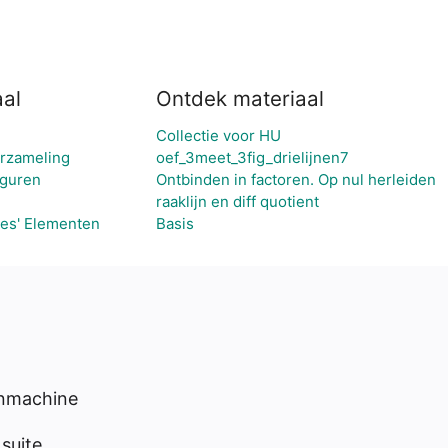
aal
Ontdek materiaal
Collectie voor HU
erzameling
oef_3meet_3fig_drielijnen7
iguren
Ontbinden in factoren. Op nul herleiden
raaklijn en diff quotient
des' Elementen
Basis
enmachine
suite