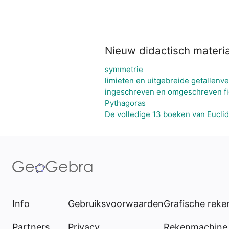
Nieuw didactisch materi
symmetrie
limieten en uitgebreide getallenv
ingeschreven en omgeschreven f
Pythagoras
De volledige 13 boeken van Eucli
Info
Gebruiksvoorwaarden
Grafische rek
Partners
Privacy
Rekenmachine 