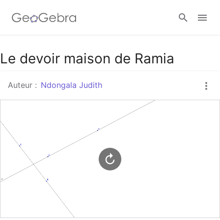
Google Classroom
Le devoir maison de Ramia
Auteur :
Ndongala Judith
Classe GeoGebra
Se connecter