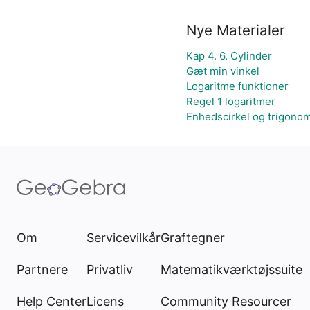
Nye Materialer
Kap 4. 6. Cylinder
Gæt min vinkel
Logaritme funktioner
Regel 1 logaritmer
Enhedscirkel og trigonom
Om
Servicevilkår
Graftegner
Partnere
Privatliv
Matematikværktøjssuite
Help Center
Licens
Community Resourcer