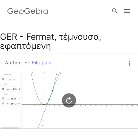
Google Classroom
GER - Fermat, τέμνουσα,
εφαπτόμενη
GeoGebra Classroom
Author:
Efi Filippaki
Sign in