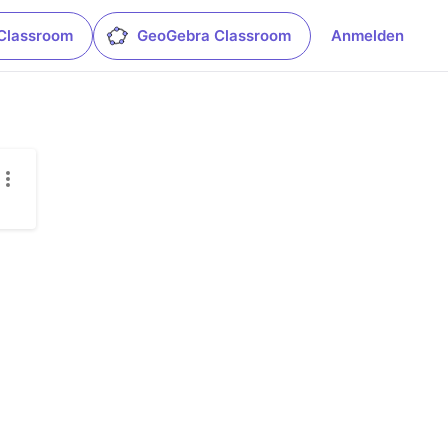
Classroom
GeoGebra Classroom
Anmelden