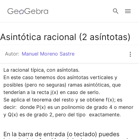
Google Classroom
Asintótica racional (2 asíntotas)
Autor:
Manuel Moreno Sastre
GeoGebra Classroom
La racional típica, con asíntotas.

En este caso tenemos dos asíntotas verticales y 
Abrir sesión
posibles (pero no seguras) ramas asintóticas, que 
tenderían a la recta j(x) en caso de serlo.

Se aplica el teorema del resto y se obtiene f(x); es 
decir: 
 donde P(x) es un polinomio de grado 4 o menor 
y Q(x) es de grado 2, pero del tipo 
 exactamente.
En la barra de entrada (o teclado) puedes