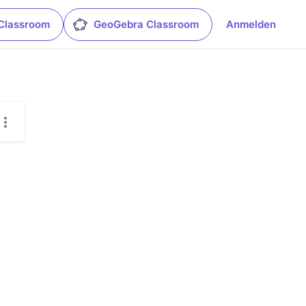
Classroom
GeoGebra Classroom
Anmelden