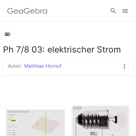
Anmelden
Ph 7/8 03: elektrischer Strom
Kapitel
Ph 7/8 03: elektrischer Strom
Autor:
Matthias Hornof
Magnetfeld eines geraden, stromdurchflossenen Leiters 2
Ein altes Skalenlämpchen