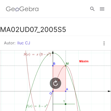
Google Classroom
MA02UD07_2005S5
Autor:
lluc CJ
Aula GeoGebra
Valideu-vos