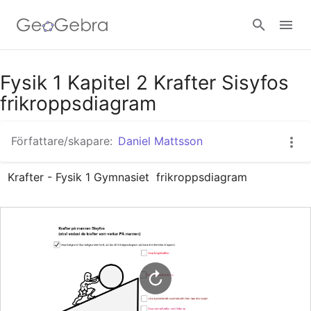
Google Classroom - Interaktiva lektioner
Fysik 1 Kapitel 2 Krafter Sisyfos
frikroppsdiagram
GeoGebra Classroom - Interaktiva lektioner
Författare/skapare:
Daniel Mattsson
Krafter - Fysik 1 Gymnasiet  frikroppsdiagram
Logga in