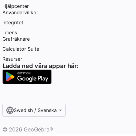
Hjälpcenter
Användarvillkor
Integritet
Licens
Grafräknare
Calculator Suite
Resurser
Ladda ned våra appar här:
Swedish / Svenska‎
©
2026
GeoGebra®