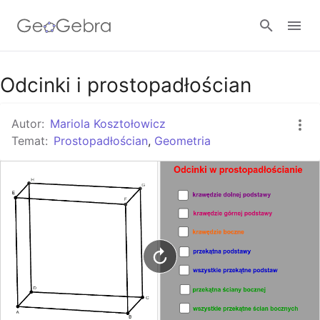
Google Classroom
Odcinki i prostopadłościan
Autor:
Mariola Kosztołowicz
GeoGebra Classroom
Temat:
Prostopadłościan
,
Geometria
Zaloguj się