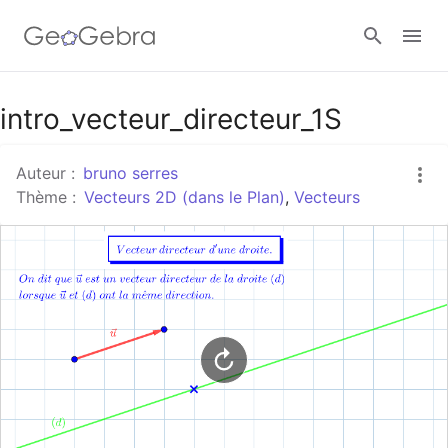
Google Classroom
intro_vecteur_directeur_1S
Auteur :
bruno serres
Classe GeoGebra
Thème :
Vecteurs 2D (dans le Plan)
,
Vecteurs
Se connecter