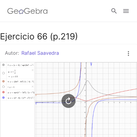
Google Classroom
Ejercicio 66 (p.219)
Autor:
Rafael Saavedra
GeoGebra Classroom
Abrir sesión