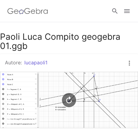
Google Classroom
Paoli Luca Compito geogebra
01.ggb
GeoGebra Classroom
Autore:
lucapaoli1
Accedi