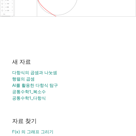
새 자료
다항식의 곱셈과 나눗셈
행렬의 곱셈
AI를 활용한 다항식 탐구
공통수학1_복소수
공통수학1_다항식
자료 찾기
f'(x) 의 그래프 그리기