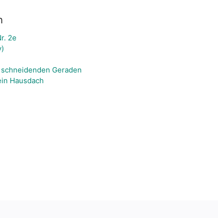
n
r. 2e
)
h schneidenden Geraden
ein Hausdach