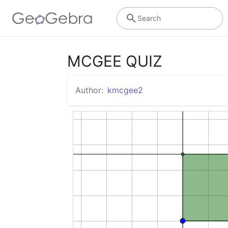
Search
MCGEE QUIZ
Author:
kmcgee2