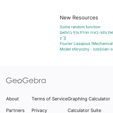
New Resources
Some random function
את נתוני בעיה ויצירת גרף בהתאם
z`]]
Fourier Lissajous (Mechanical
Model sferyczny - sześcian-
About
Terms of Service
Graphing Calculator
Partners
Privacy
Calculator Suite