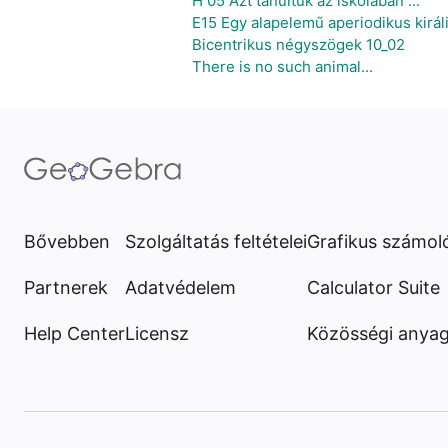
H 05 Azt tanultuk az iskolában ...
E15 Egy alapelemű aperiodikus kirá
Bicentrikus négyszögek 10_02
There is no such animal...
Bővebben
Szolgáltatás feltételei
Grafikus számol
Partnerek
Adatvédelem
Calculator Suite
Help Center
Licensz
Közösségi anya