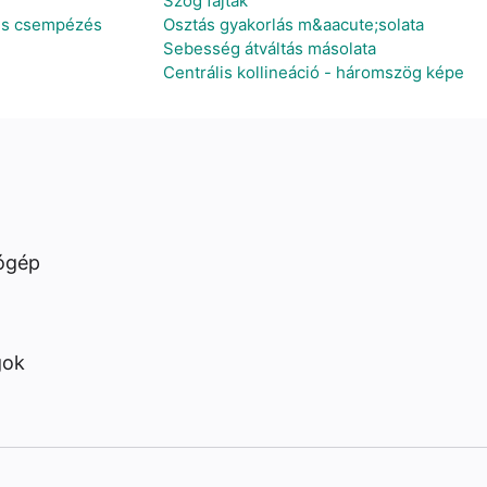
Szög fajták
lis csempézés
Osztás gyakorlás m&aacute;solata
Sebesség átváltás másolata
Centrális kollineáció - háromszög képe
ógép
gok