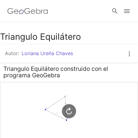
Google Classroom
Triangulo Equilátero
Autor:
Loriana Ureña Chaves
GeoGebra Classroom
Triangulo Equilátero construido con el
programa GeoGebra
Abrir sesión