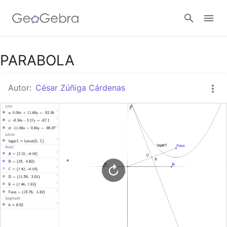
Google Classroom
PARABOLA
Autor:
César Zúñiga Cárdenas
GeoGebra Classroom
Abrir sesión