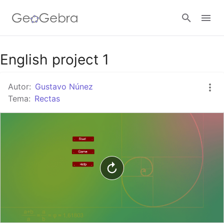
Google Classroom
English project 1
Autor:
Gustavo Núnez
GeoGebra Classroom
Tema:
Rectas
Abrir sesión