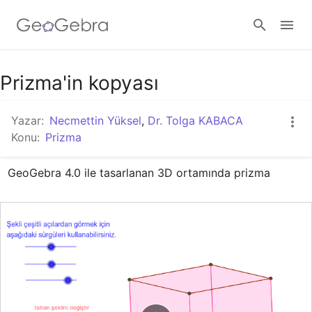
Google Classroom
Prizma'in kopyası
Yazar:
Necmettin Yüksel
,
Dr. Tolga KABACA
GeoGebra Ders
Konu:
Prizma
GeoGebra 4.0 ile tasarlanan 3D ortamında prizma
Giriş yap