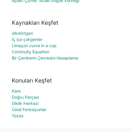
Açıları Çizme: Sıcak-Soğuk Etkinliği
Kaynakları Keşfet
dikdörtgen
İç içe çokgenler
Limaçon curve in a cup
Continuity Equation
Bir Çemberin Çevresini Hesaplama
Konuları Keşfet
Kare
Doğru Parçası
Diklik merkezi
Üstel Fonksiyonlar
Yüzey