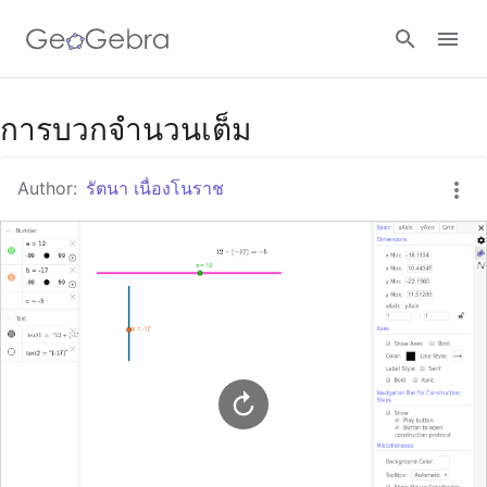
Google Classroom
การบวกจำนวนเต็ม
Author:
รัตนา เนื่องโนราช
GeoGebra Classroom
Sign in