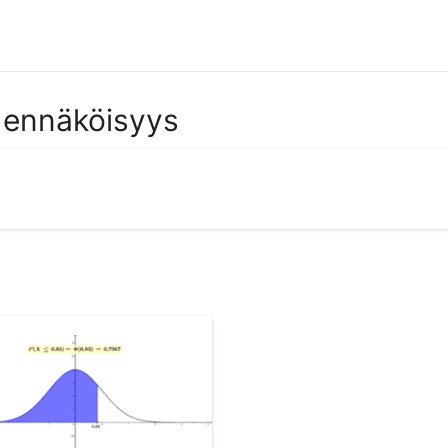
odennäköisyys