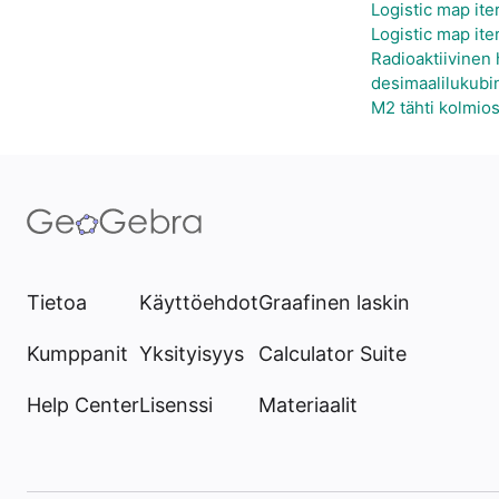
Logistic map iter
Logistic map iter
Radioaktiivinen
desimaalilukubi
M2 tähti kolmio
Tietoa
Käyttöehdot
Graafinen laskin
Kumppanit
Yksityisyys
Calculator Suite
Help Center
Lisenssi
Materiaalit