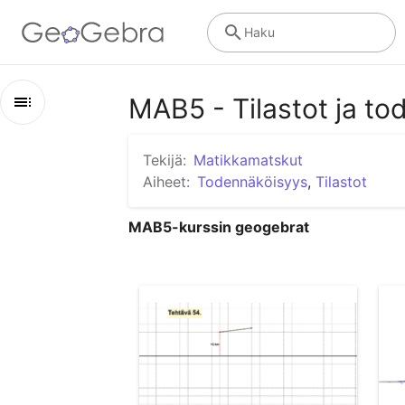
Haku
MAB5 - Tilastot ja t
Luonnos
Tekijä:
Matikkamatskut
MAB5 - Tilastot ja todennäköisyys
Aiheet:
Todennäköisyys
,
Tilastot
Millä tn:llä osutaan maantiehen?
MAB5-kurssin geogebrat
Normaalijakauma