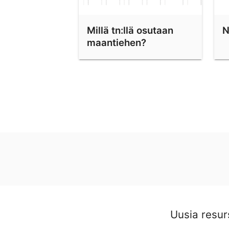
Millä tn:llä osutaan
N
maantiehen?
Uusia resur