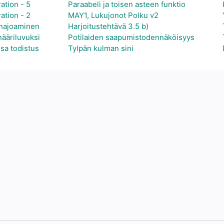
ation - 5
Paraabeli ja toisen asteen funktio
ation - 2
MAY1, Lukujonot Polku v2
 hajoaminen
Harjoitustehtävä 3.5 b)
nääriluvuksi
Potilaiden saapumistodennäköisyys
ssa todistus
Tylpän kulman sini