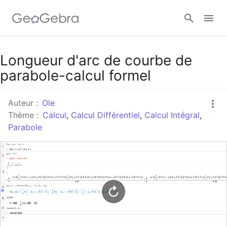
Google Classroom
Longueur d'arc de courbe de
parabole-calcul formel
Classe GeoGebra
Auteur :
Ole
Thème :
Calcul
,
Calcul Différentiel
,
Calcul Intégral
,
Parabole
Se connecter