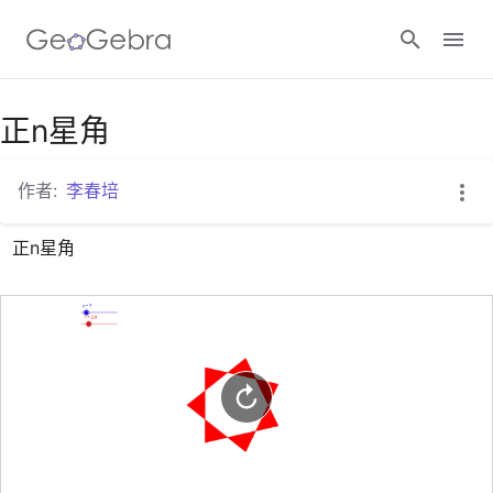
谷歌课堂
正n星角
作者:
李春培
GeoGebra 教室
正n星角
登录