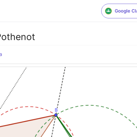
Google C
Pothenot
a