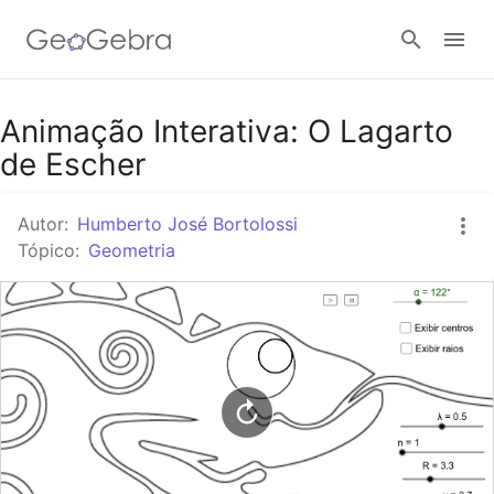
Google Classroom
Animação Interativa: O Lagarto
de Escher
Tarefa
Autor:
Humberto José Bortolossi
Tópico:
Geometria
Entrar no sistema