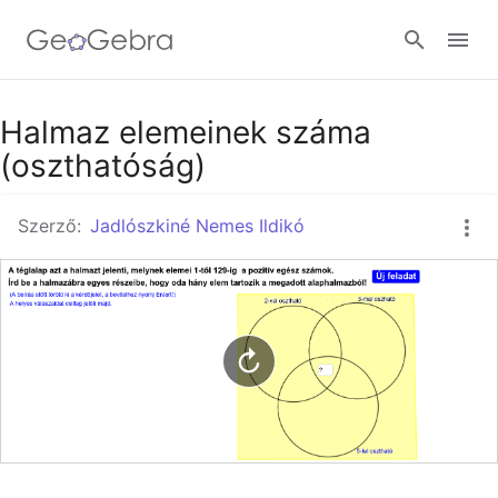
Google Classroom
Halmaz elemeinek száma
(oszthatóság)
GeoGebra Classroom
Szerző:
Jadlószkiné Nemes Ildikó
Bejelentkezés