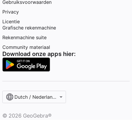
Gebruiksvoorwaarden
Privacy
Licentie
Grafische rekenmachine
Rekenmachine suite
Community materiaal
Download onze apps hier:
Dutch / Nederlands‎ (België)‎
©
2026
GeoGebra®