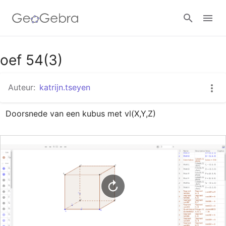
Google Classroom
oef 54(3)
Auteur:
katrijn.tseyen
GeoGebra Klaslokaal
Doorsnede van een kubus met vl(X,Y,Z)
Aanmelden