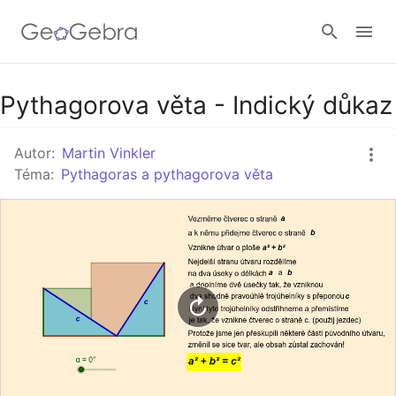
Google Classroom
Pythagorova věta - Indický důkaz
Autor:
Martin Vinkler
GeoGebra Třída
Téma:
Pythagoras a pythagorova věta
Přihlásit