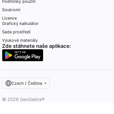
Podmínky použití
Soukromí
Licence
Grafický kalkulátor
Sada prostředí
Výukové materiály
Zde stáhnete naše aplikace:
Czech / Čeština‎
©
2026
GeoGebra®