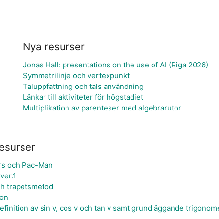
Nya resurser
Jonas Hall: presentations on the use of AI (Riga 2026)
Symmetrilinje och vertexpunkt
Taluppfattning och tals användning
Länkar till aktiviteter för högstadiet
Multiplikation av parenteser med algebrarutor
esurser
rs och Pac-Man
ver.1
ch trapetsmetod
ion
efinition av sin v, cos v och tan v samt grundläggande trigonom