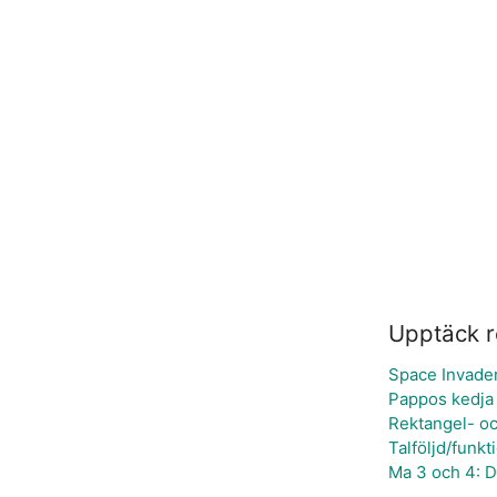
Upptäck r
Space Invade
Pappos kedja 
Rektangel- o
Talföljd/funkt
Ma 3 och 4: D