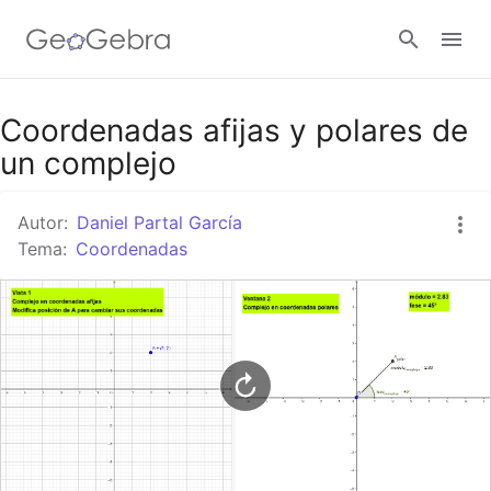
Google Classroom
Coordenadas afijas y polares de
un complejo
GeoGebra Classroom
Autor:
Daniel Partal García
Tema:
Coordenadas
Abrir sesión