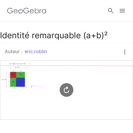
Google Classroom
Identité remarquable (a+b)²
Auteur :
eric.roblin
Classe GeoGebra
Se connecter