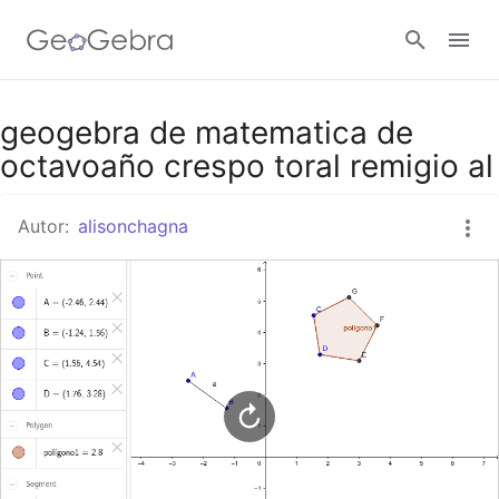
Google Classroom
geogebra de matematica de
octavoaño crespo toral remigio al
GeoGebra Classroom
Autor:
alisonchagna
Abrir sesión