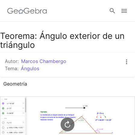
Google Classroom
Teorema: Ángulo exterior de un
triángulo
GeoGebra Classroom
Autor:
Marcos Chambergo
Tema:
Ángulos
Abrir sesión
Geometría