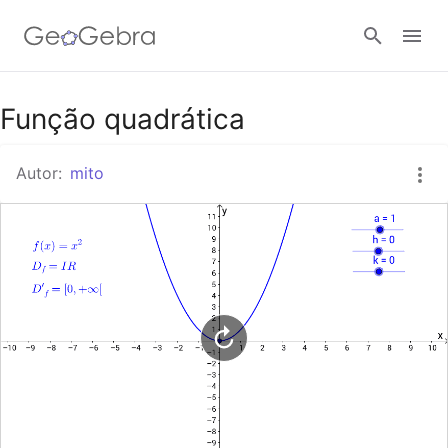
Google Classroom
Função quadrática
Autor:
mito
GeoGebra Classroom
Entrar