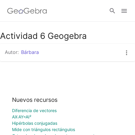
Actividad 6 Geogebra
Abrir sesión
Autor:
Bárbara
Nuevos recursos
Diferencia de vectores
AX·AY=AI²
Hipérbolas conjugadas
Mide con triángulos rectángulos