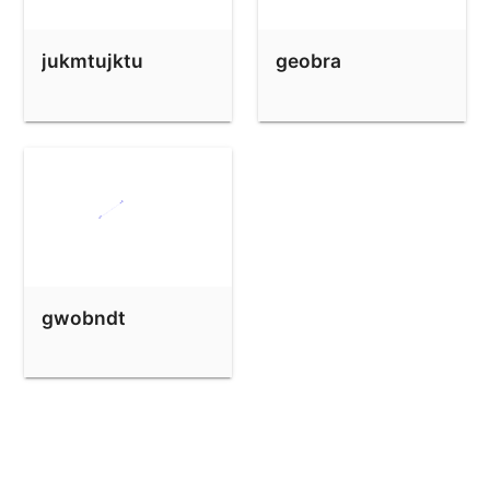
jukmtujktu
geobra
gwobndt