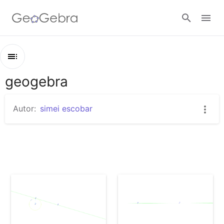
Abrir sesión
geogebra
Esquema
geogebra
Autor:
simei escobar
jukmtujktu
geobra
gwobndt