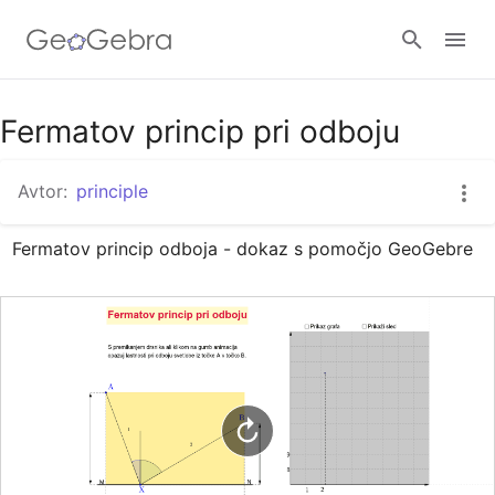
Google Classroom
Fermatov princip pri odboju
Avtor:
principle
GeoGebra Classroom
Fermatov princip odboja - dokaz s pomočjo GeoGebre
Prijava