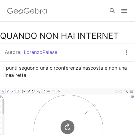
Google Classroom
QUANDO NON HAI INTERNET
Autore:
LorenzoPalese
GeoGebra Classroom
i punti seguono una circonferenza nascosta e non una 
linea retta
Accedi