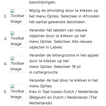
beschrijvingen
Wijzig de afronding door te klikken op 
﻿2.
het menu 
Opties.
 Selecteer in 
Afronden
Verander het labelen van nieuwe 
objecten door te klikken op het 
﻿3.
menu 
Opties.
 Selecteer 
Alle nieuwe 
objecten
 in 
Labels
. 
Verander de lettergrootte in het applet 
door te klikken op het 
﻿4.
menu
Opties.
 Selecteer 
18 pt
in 
Lettergrootte
. 
Verander de taal door te klikken in het 
menu 
Opties.
﻿5.
Kies in 
Taal 
tussen 
Dutch / Nederlands 
(Belgium) 
en
Dutch / Nederlands (The 
Netherlands)
. 