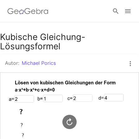
Google Classroom
Kubische Gleichung-
Lösungsformel
GeoGebra Classroom
Autor:
Michael Porics
Anmelden