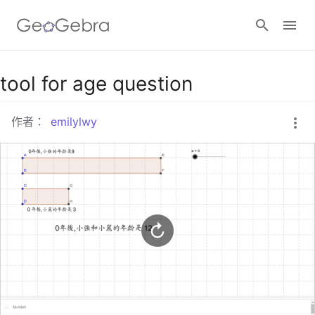
Google Classroom
tool for age question
作者：
emilylwy
GeoGebra Classroom
登入