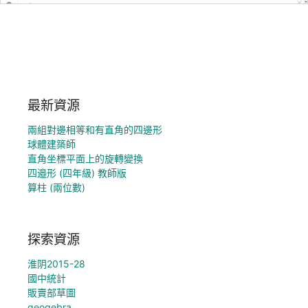
最新資源
兩組對邊相等和有直角的四邊形
球體建築師
直角坐標平面上的旋轉變換
四邉形 (四年級) 教師版
算柱 (兩位數)
探索資源
淮阴2015-28
國中統計
販賣部草圖
geogebra