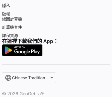
隱私
版權
繪圖計算機
計算機套件
課程資源
在這裡下載我們的 App：
Chinese Traditional / 繁體中文
©
2026
GeoGebra®