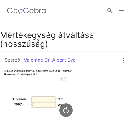
Google Classroom
Mértékegység átváltása
(hosszúság)
GeoGebra Classroom
Szerző:
Valentné Dr. Albert Éva
Bejelentkezés