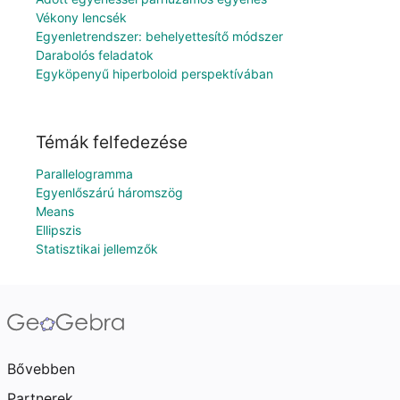
Vékony lencsék
Egyenletrendszer: behelyettesítő módszer
Darabolós feladatok
Egyköpenyű hiperboloid perspektívában
Témák felfedezése
Parallelogramma
Egyenlőszárú háromszög
Means
Ellipszis
Statisztikai jellemzők
Bővebben
Partnerek