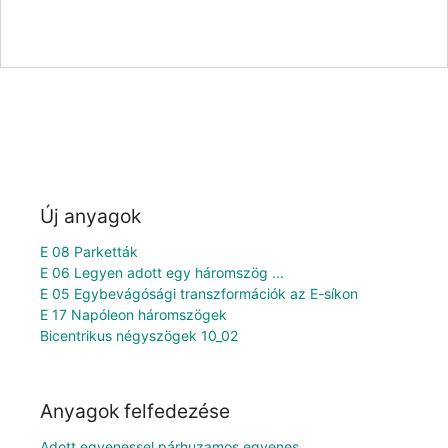
Új anyagok
E 08 Parketták
E 06 Legyen adott egy háromszög ...
E 05 Egybevágósági transzformációk az E-síkon
E 17 Napóleon háromszögek
Bicentrikus négyszögek 10_02
Anyagok felfedezése
Adott egyenessel párhuzamos egyenes