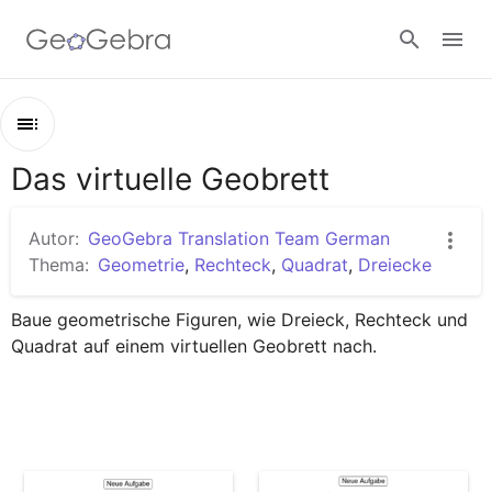
Google Classroom
Das virtuelle Geobrett
Kapitel
GeoGebra Classroom
Das virtuelle Geobrett
Autor:
GeoGebra Translation Team German
Geobrett: Dreiecke
Thema:
Geometrie
,
Rechteck
,
Quadrat
,
Dreiecke
Anmelden
Geobrett: Quadrate
Baue geometrische Figuren, wie Dreieck, Rechteck und 
Geobrett: Rechtecke
Quadrat auf einem virtuellen Geobrett nach.
Geobrett: Figuren