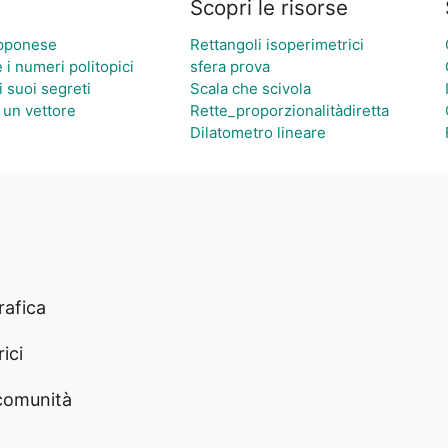
Scopri le risorse
apponese
Rettangoli isoperimetrici
e i numeri politopici
sfera prova
i suoi segreti
Scala che scivola
 un vettore
Rette_proporzionalitàdiretta
Dilatometro lineare
rafica
ici
 comunità