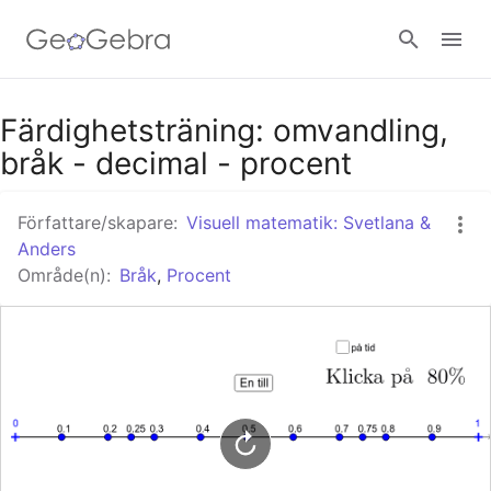
Google Classroom - Interaktiva lektioner
Färdighetsträning: omvandling,
bråk - decimal - procent
GeoGebra Classroom - Interaktiva lektioner
Författare/skapare:
Visuell matematik: Svetlana &
Anders
Område(n):
Bråk
,
Procent
Logga in