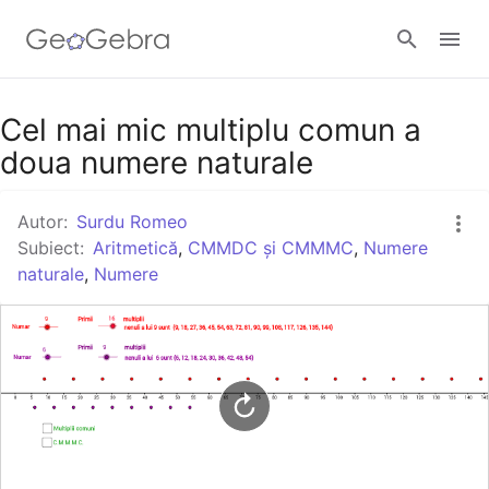
Google Classroom
Cel mai mic multiplu comun a
doua numere naturale
GeoGebra Classroom
Autor:
Surdu Romeo
Subiect:
Aritmetică
,
CMMDC și CMMMC
,
Numere
naturale
,
Numere
Autentificare