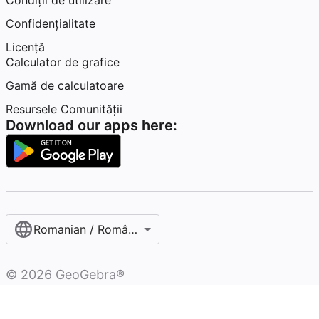
Condiţii de utilizare
Confidențialitate
Licență
Calculator de grafice
Gamă de calculatoare
Resursele Comunității
Download our apps here:
Romanian / Română‎
©
2026
GeoGebra®