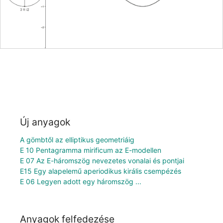
Új anyagok
A gömbtől az elliptikus geometriáig
E 10 Pentagramma mirificum az E-modellen
E 07 Az E-háromszög nevezetes vonalai és pontjai
E15 Egy alapelemű aperiodikus királis csempézés
E 06 Legyen adott egy háromszög ...
Anyagok felfedezése