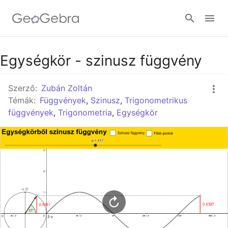
Google Classroom
Egységkör - szinusz függvény
Szerző:
Zubán Zoltán
GeoGebra Classroom
Témák:
Függvények
,
Szinusz
,
Trigonometrikus
függvények
,
Trigonometria
,
Egységkör
Bejelentkezés